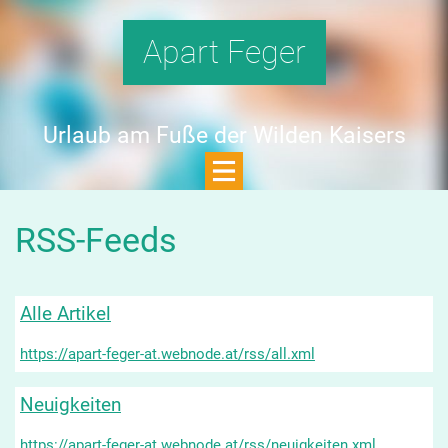
Apart Feger
Urlaub am Fuße der Wilden Kaisers
RSS-Feeds
Alle Artikel
https://apart-feger-at.webnode.at/rss/all.xml
Neuigkeiten
https://apart-feger-at.webnode.at/rss/neuigkeiten.xml